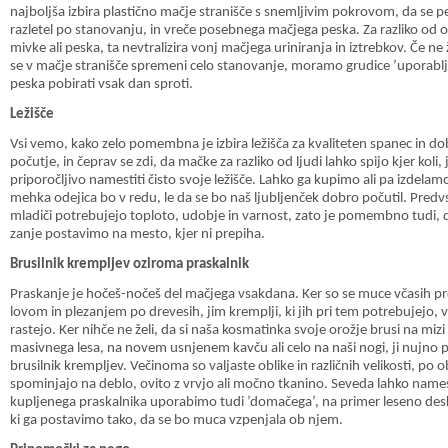
najboljša izbira plastično mačje stranišče s snemljivim pokrovom, da se p
razletel po stanovanju, in vreče posebnega mačjega peska. Za razliko od 
mivke ali peska, ta nevtralizira vonj mačjega uriniranja in iztrebkov. Če ne
se v mačje stranišče spremeni celo stanovanje, moramo grudice ’uporabl
peska pobirati vsak dan sproti.
Ležišče
Vsi vemo, kako zelo pomembna je izbira ležišča za kvaliteten spanec in do
počutje, in čeprav se zdi, da mačke za razliko od ljudi lahko spijo kjer koli, 
priporočljivo namestiti čisto svoje ležišče. Lahko ga kupimo ali pa izdelam
mehka odejica bo v redu, le da se bo naš ljubljenček dobro počutil. Pred
mladiči potrebujejo toploto, udobje in varnost, zato je pomembno tudi, d
zanje postavimo na mesto, kjer ni prepiha.
Brusilnik krempljev oziroma praskalnik
Praskanje je hočeš-nočeš del mačjega vsakdana. Ker so se muce včasih pre
lovom in plezanjem po drevesih, jim kremplji, ki jih pri tem potrebujejo, v
rastejo. Ker nihče ne želi, da si naša kosmatinka svoje orožje brusi na mizi 
masivnega lesa, na novem usnjenem kavču ali celo na naši nogi, ji nujno 
brusilnik krempljev. Večinoma so valjaste oblike in različnih velikosti, po ob
spominjajo na deblo, ovito z vrvjo ali močno tkanino. Seveda lahko name
kupljenega praskalnika uporabimo tudi ’domačega’, na primer leseno desk
ki ga postavimo tako, da se bo muca vzpenjala ob njem.