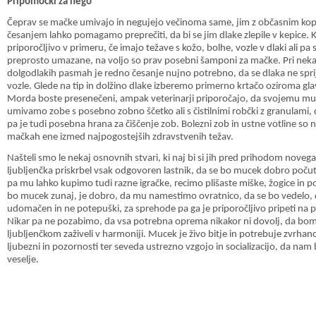
Pripomočki za nego
Čeprav se mačke umivajo in negujejo večinoma same, jim z občasnim ko
česanjem lahko pomagamo preprečiti, da bi se jim dlake zlepile v kepice. 
priporočljivo v primeru, če imajo težave s kožo, bolhe, vozle v dlaki ali pa 
preprosto umazane, na voljo so prav posebni šamponi za mačke. Pri neka
dolgodlakih pasmah je redno česanje nujno potrebno, da se dlaka ne spr
vozle. Glede na tip in dolžino dlake izberemo primerno krtačo oziroma gla
Morda boste presenečeni, ampak veterinarji priporočajo, da svojemu m
umivamo zobe s posebno zobno ščetko ali s čistilnimi robčki z granulami, 
pa je tudi posebna hrana za čiščenje zob. Bolezni zob in ustne votline so 
mačkah ene izmed najpogostejših zdravstvenih težav.
Našteli smo le nekaj osnovnih stvari, ki naj bi si jih pred prihodom noveg
ljubljenčka priskrbel vsak odgovoren lastnik, da se bo mucek dobro počut
pa mu lahko kupimo tudi razne igračke, recimo plišaste miške, žogice in 
bo mucek zunaj, je dobro, da mu namestimo ovratnico, da se bo vedelo, 
udomačen in ne potepuški, za sprehode pa ga je priporočljivo pripeti na 
Nikar pa ne pozabimo, da vsa potrebna oprema nikakor ni dovolj, da bo
ljubljenčkom zaživeli v harmoniji. Mucek je živo bitje in potrebuje zvrha
ljubezni in pozornosti ter seveda ustrezno vzgojo in socializacijo, da nam 
veselje.