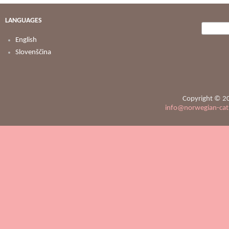
LANGUAGES
Searc
Search
English
Slovenščina
Copyright © 20
info@norwegian-ca