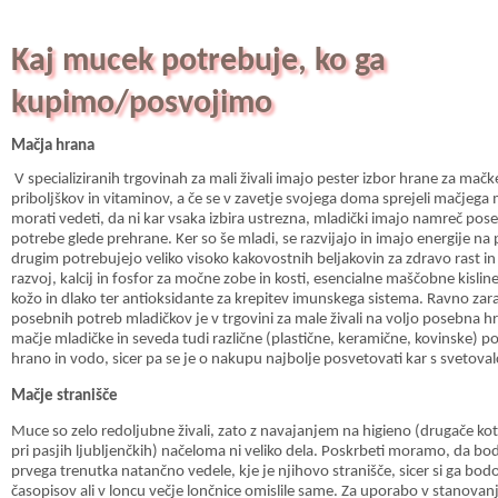
Kaj mucek potrebuje, ko ga
kupimo/posvojimo
Mačja hrana
V specializiranih trgovinah za mali živali imajo pester izbor hrane za mačk
priboljškov in vitaminov, a če se v zavetje svojega doma sprejeli mačjega 
morati vedeti, da ni kar vsaka izbira ustrezna, mladički imajo namreč pos
potrebe glede prehrane. Ker so še mladi, se razvijajo in imajo energije na
drugim potrebujejo veliko visoko kakovostnih beljakovin za zdravo rast in
razvoj, kalcij in fosfor za močne zobe in kosti, esencialne maščobne kislin
kožo in dlako ter antioksidante za krepitev imunskega sistema. Ravno zar
posebnih potreb mladičkov je v trgovini za male živali na voljo posebna h
mačje mladičke in seveda tudi različne (plastične, keramične, kovinske) p
hrano in vodo, sicer pa se je o nakupu najbolje posvetovati kar s svetova
Mačje stranišče
Muce so zelo redoljubne živali, zato z navajanjem na higieno (drugače ko
pri pasjih ljubljenčkih) načeloma ni veliko dela. Poskrbeti moramo, da bo
prvega trenutka natančno vedele, kje je njihovo stranišče, sicer si ga bo
časopisov ali v loncu večje lončnice omislile same. Za uporabo v stanovanj