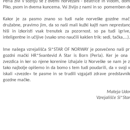
Perla
živi v sožitju še z dvemi norvežani - Beatrice in Vidom, d
Piko, psom in dvema kuncema. Vsi živijo z nami in so pomemben de
Kakor je za pasmo znano so tudi naše norveške gozdne mač
družabne, pravimo jim, da so
naši mali kužki kajti nam neprestano
hiši in izkoristi vsak trenutek za pozornost. so pa tudi igriv
inteligentne in učljive (vsako smo naučili kakšen trik: sedi, tačka,...).
Ime našega vzrejališča SI*STAR OF NORWAY je posvečeno naši prv
gozdni mački HR*Svantevid A Star is Born (Perla). Ker je ona
zvezdica in ker so njene korenine izhajale iz Norveške se nam je z
tako najbolje opišemo in da bomo s tem tudi poudarili, da v svoji 
iskali »zvezde« te pasme in se trudili vzgajati zdrave predstavni
gozdne mačke.
Mateja Udov
Vzrejališče SI*Sta