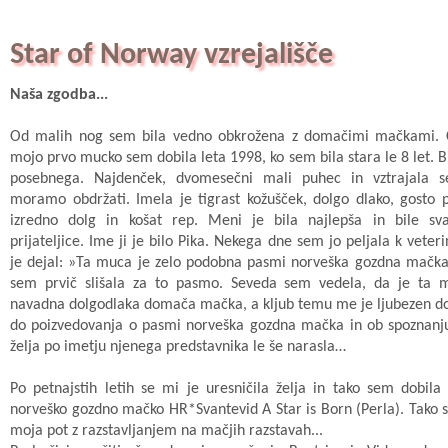
Star of Norway vzrejališče
Naša zgodba...
Od malih nog sem bila vedno obkrožena z domačimi mačkami. Č
mojo prvo mucko sem dobila leta 1998, ko sem bila stara le 8 let. Bi
posebnega. Najdenček, dvomesečni mali puhec in vztrajala 
moramo obdržati. Imela je tigrast kožušček, dolgo dlako, gosto 
izredno dolg in košat rep. Meni je bila najlepša in bile sva
prijateljice. Ime ji je bilo Pika. Nekega dne sem jo peljala k veter
je dejal: »Ta muca je zelo podobna pasmi norveška gozdna mačka
sem prvič slišala za to pasmo. Seveda sem vedela, da je ta
navadna dolgodlaka domača mačka, a kljub temu me je ljubezen do
do poizvedovanja o pasmi norveška gozdna mačka in ob spoznanj
želja po imetju njenega predstavnika le še narasla…
Po petnajstih letih se mi je uresničila želja in tako sem dobil
norveško gozdno mačko HR*Svantevid A Star is Born (Perla). Tako s
moja pot z razstavljanjem na mačjih razstavah...