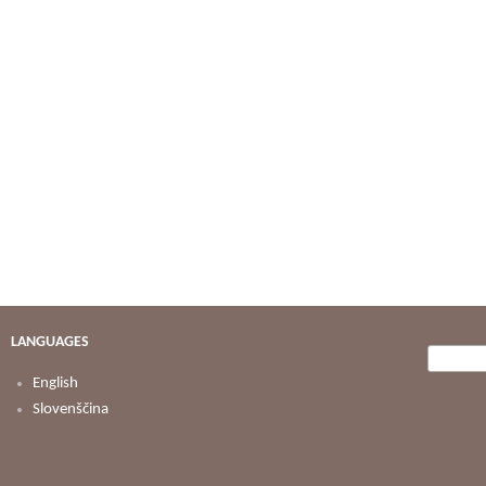
LANGUAGES
Searc
Search
English
Slovenščina