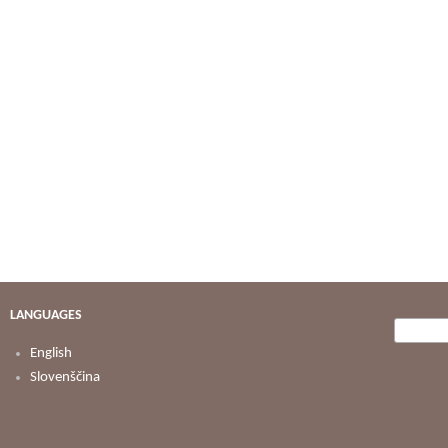
LANGUAGES
Searc
Search
English
Slovenščina