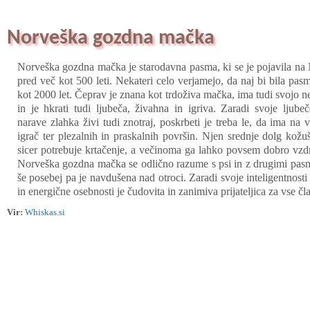
Norveška gozdna mačka
Norveška gozdna mačka je starodavna pasma, ki se je pojavila n
pred več kot 500 leti. Nekateri celo verjamejo, da naj bi bila pas
kot 2000 let. Čeprav je znana kot trdoživa mačka, ima tudi svojo n
in je hkrati tudi ljubeča, živahna in igriva. Zaradi svoje ljube
narave zlahka živi tudi znotraj, poskrbeti je treba le, da ima na 
igrač ter plezalnih in praskalnih površin. Njen srednje dolg kožu
sicer potrebuje krtačenje, a večinoma ga lahko povsem dobro vzd
Norveška gozdna mačka se odlično razume s psi in z drugimi pa
še posebej pa je navdušena nad otroci. Zaradi svoje inteligentnosti
in energične osebnosti je čudovita in zanimiva prijateljica za vse č
Vir:
Whiskas.si