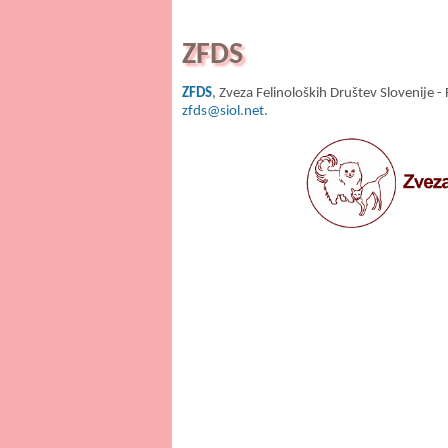
ZFDS
ZFDS
, Zveza Felinoloških Društev Slovenije -
zfds@siol.net
.